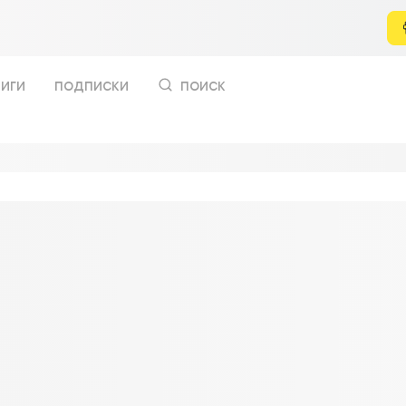
иги
подписки
поиск