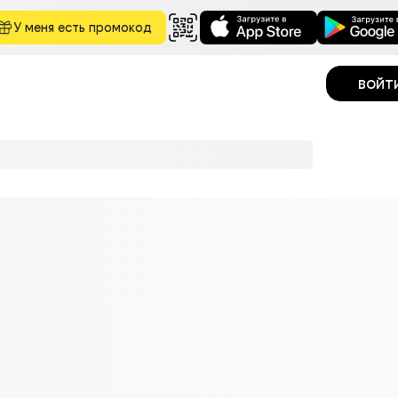
У меня есть промокод
войт