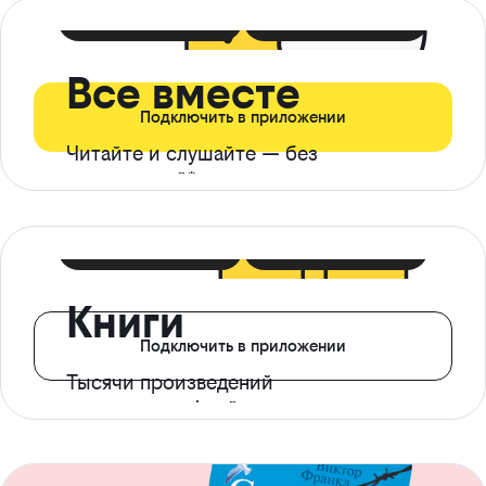
399 ₽ в мес
21 ₽ в день
Все вместе
Подключить в приложении
Читайте и слушайте — без
ограничений*
299 ₽ в мес
14 ₽ в день
Книги
Подключить в приложении
Тысячи произведений
с доступом офлайн