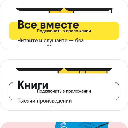
399 ₽ в мес
21 ₽ в день
Все вместе
Подключить в приложении
Читайте и слушайте — без
ограничений*
299 ₽ в мес
14 ₽ в день
Книги
Подключить в приложении
Тысячи произведений
с доступом офлайн