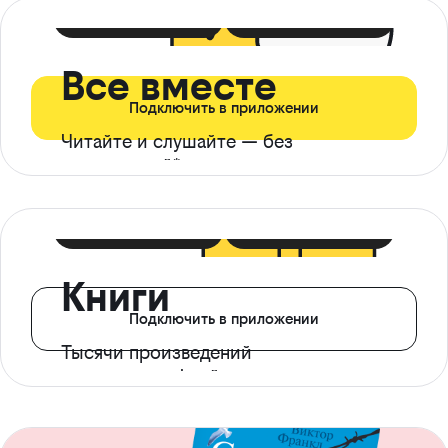
399 ₽ в мес
21 ₽ в день
Все вместе
Подключить в приложении
Читайте и слушайте — без
ограничений*
299 ₽ в мес
14 ₽ в день
Книги
Подключить в приложении
Тысячи произведений
с доступом офлайн