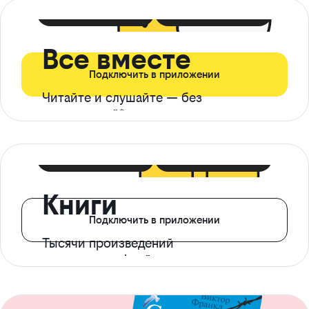
399 ₽ в мес
21 ₽ в день
Все вместе
Подключить в приложении
Читайте и слушайте — без
ограничений*
299 ₽ в мес
14 ₽ в день
Книги
Подключить в приложении
Тысячи произведений
с доступом офлайн