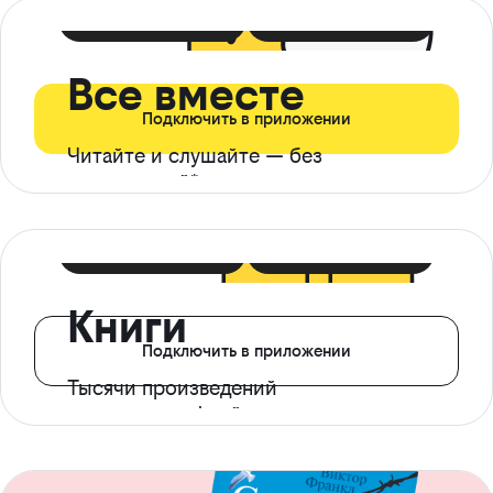
399 ₽ в мес
21 ₽ в день
Все вместе
Подключить в приложении
Читайте и слушайте — без
ограничений*
299 ₽ в мес
14 ₽ в день
Книги
Подключить в приложении
Тысячи произведений
с доступом офлайн