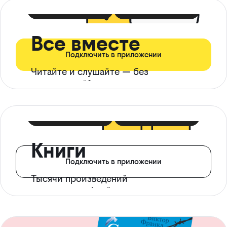
399 ₽ в мес
21 ₽ в день
Все вместе
Подключить в приложении
Читайте и слушайте — без
ограничений*
299 ₽ в мес
14 ₽ в день
Книги
Подключить в приложении
Тысячи произведений
с доступом офлайн