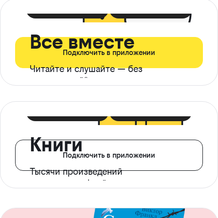
399 ₽ в мес
21 ₽ в день
Все вместе
Подключить в приложении
Читайте и слушайте — без
ограничений*
299 ₽ в мес
14 ₽ в день
Книги
Подключить в приложении
Тысячи произведений
с доступом офлайн