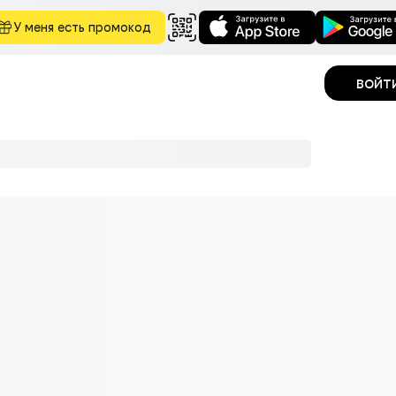
У меня есть промокод
войт