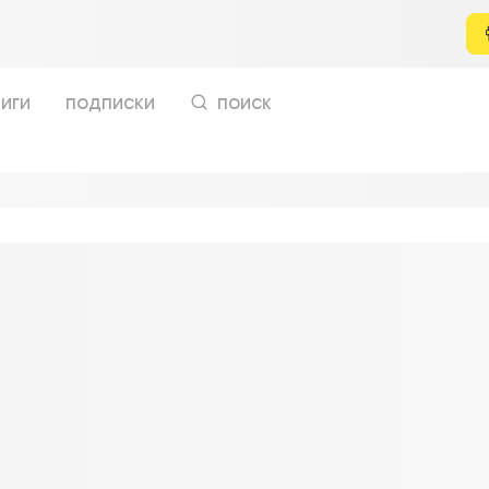
иги
подписки
поиск