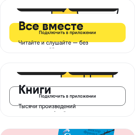
399 ₽ в мес
21 ₽ в день
Все вместе
Подключить в приложении
Читайте и слушайте — без
ограничений*
299 ₽ в мес
14 ₽ в день
Книги
Подключить в приложении
Тысячи произведений
с доступом офлайн