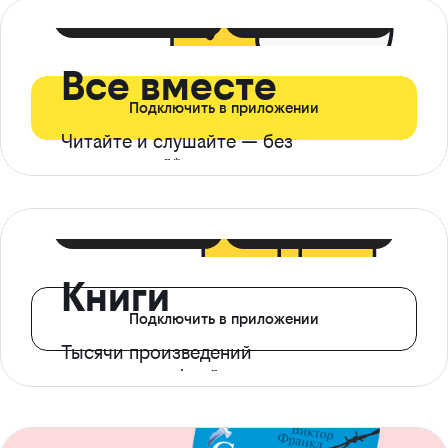
399 ₽ в мес
21 ₽ в день
Все вместе
Подключить в приложении
Читайте и слушайте — без
ограничений*
299 ₽ в мес
14 ₽ в день
Книги
Подключить в приложении
Тысячи произведений
с доступом офлайн