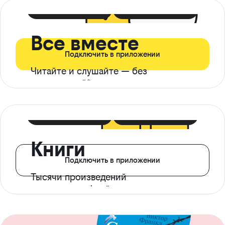
399 ₽ в мес
21 ₽ в день
Все вместе
Подключить в приложении
Читайте и слушайте — без
ограничений*
299 ₽ в мес
14 ₽ в день
Книги
Подключить в приложении
Тысячи произведений
с доступом офлайн