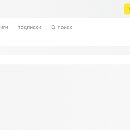
иги
подписки
поиск