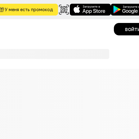
У меня есть промокод
войт