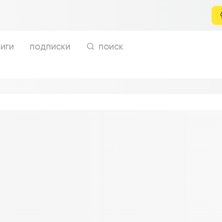
иги
подписки
поиск