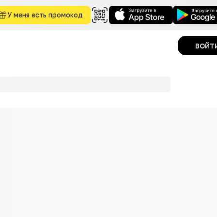
У меня есть промокод
войт