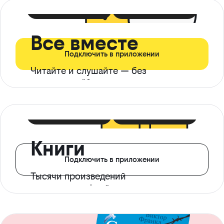
399 ₽ в мес
21 ₽ в день
Все вместе
Подключить в приложении
Читайте и слушайте — без
ограничений*
299 ₽ в мес
14 ₽ в день
Книги
Подключить в приложении
Тысячи произведений
с доступом офлайн