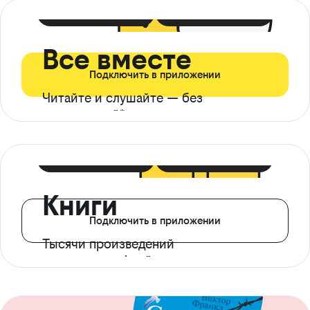
399 ₽ в мес
21 ₽ в день
Все вместе
Подключить в приложении
Читайте и слушайте — без
ограничений*
299 ₽ в мес
14 ₽ в день
Книги
Подключить в приложении
Тысячи произведений
с доступом офлайн