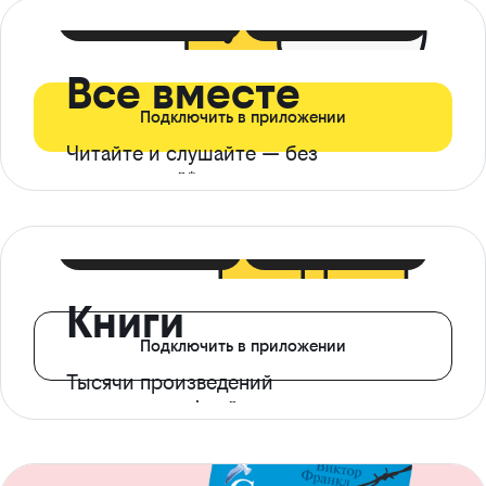
399 ₽ в мес
21 ₽ в день
Все вместе
Подключить в приложении
Читайте и слушайте — без
ограничений*
299 ₽ в мес
14 ₽ в день
Книги
Подключить в приложении
Тысячи произведений
с доступом офлайн