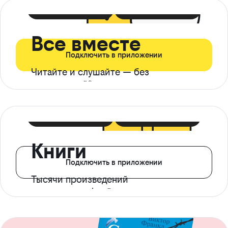
399 ₽ в мес
21 ₽ в день
Все вместе
Подключить в приложении
Читайте и слушайте — без
ограничений*
299 ₽ в мес
14 ₽ в день
Книги
Подключить в приложении
Тысячи произведений
с доступом офлайн