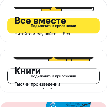
399 ₽ в мес
21 ₽ в день
Все вместе
Подключить в приложении
Читайте и слушайте — без
ограничений*
299 ₽ в мес
14 ₽ в день
Книги
Подключить в приложении
Тысячи произведений
с доступом офлайн