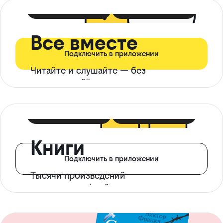
399 ₽ в мес
21 ₽ в день
Все вместе
Подключить в приложении
Читайте и слушайте — без
ограничений*
299 ₽ в мес
14 ₽ в день
Книги
Подключить в приложении
Тысячи произведений
с доступом офлайн