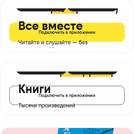
399 ₽ в мес
21 ₽ в день
Все вместе
Подключить в приложении
Читайте и слушайте — без
ограничений*
299 ₽ в мес
14 ₽ в день
Книги
Подключить в приложении
Тысячи произведений
с доступом офлайн