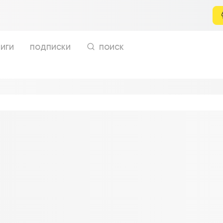
иги
подписки
поиск