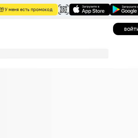
У меня есть промокод
войт