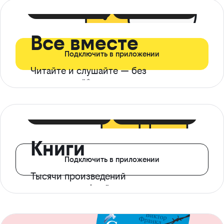
399 ₽ в мес
21 ₽ в день
Все вместе
Подключить в приложении
Читайте и слушайте — без
ограничений*
299 ₽ в мес
14 ₽ в день
Книги
Подключить в приложении
Тысячи произведений
с доступом офлайн