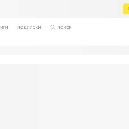
иги
подписки
поиск