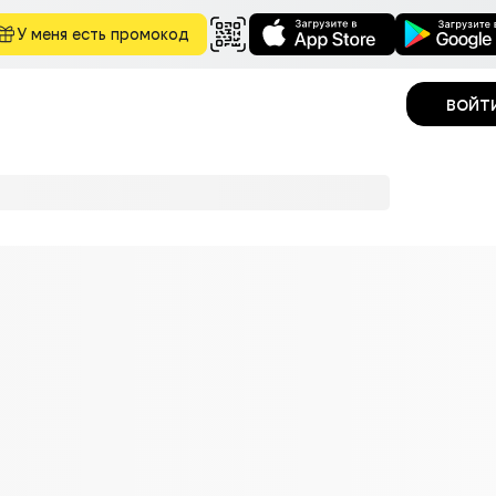
У меня есть промокод
войт