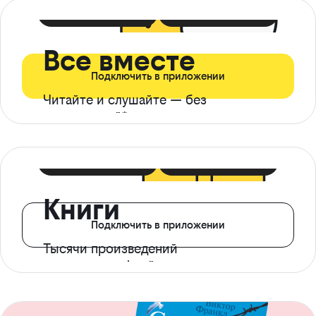
399 ₽ в мес
21 ₽ в день
Все вместе
Подключить в приложении
Читайте и слушайте — без
ограничений*
299 ₽ в мес
14 ₽ в день
Книги
Подключить в приложении
Тысячи произведений
с доступом офлайн