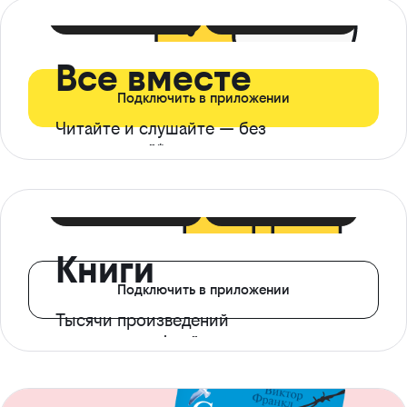
399 ₽ в мес
21 ₽ в день
Все вместе
Подключить в приложении
Читайте и слушайте — без
ограничений*
299 ₽ в мес
14 ₽ в день
Книги
Подключить в приложении
Тысячи произведений
с доступом офлайн