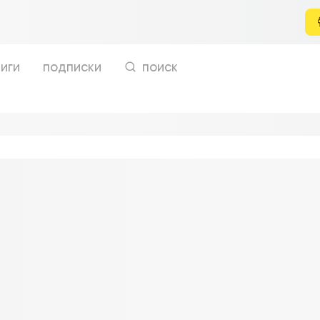
иги
подписки
поиск