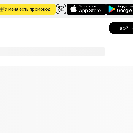
У меня есть промокод
войт