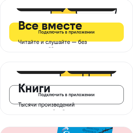
399 ₽ в мес
21 ₽ в день
Все вместе
Подключить в приложении
Читайте и слушайте — без
ограничений*
299 ₽ в мес
14 ₽ в день
Книги
Подключить в приложении
Тысячи произведений
с доступом офлайн