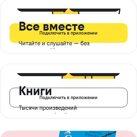
399 ₽ в мес
21 ₽ в день
Все вместе
Подключить в приложении
Читайте и слушайте — без
ограничений*
299 ₽ в мес
14 ₽ в день
Книги
Подключить в приложении
Тысячи произведений
с доступом офлайн