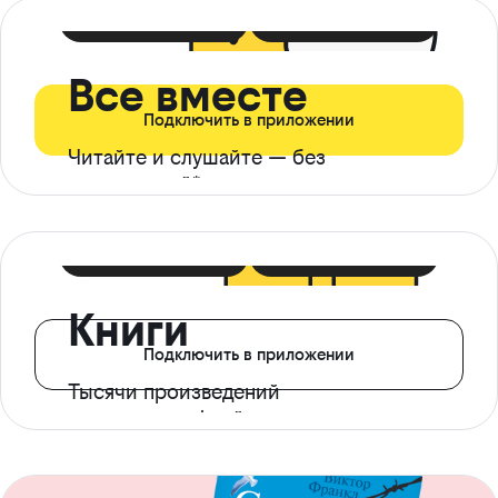
399 ₽ в мес
21 ₽ в день
Все вместе
Подключить в приложении
Читайте и слушайте — без
ограничений*
299 ₽ в мес
14 ₽ в день
Книги
Подключить в приложении
Тысячи произведений
с доступом офлайн