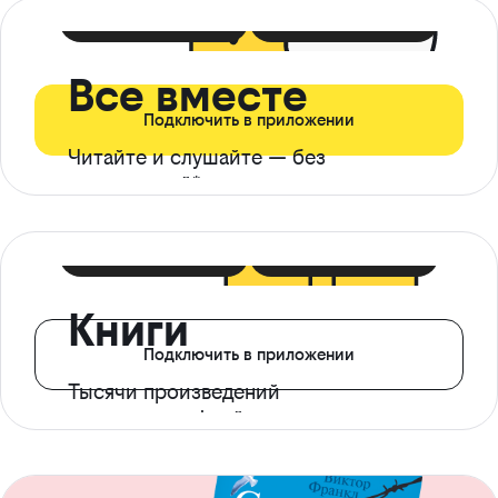
399 ₽ в мес
21 ₽ в день
Все вместе
Подключить в приложении
Читайте и слушайте — без
ограничений*
299 ₽ в мес
14 ₽ в день
Книги
Подключить в приложении
Тысячи произведений
с доступом офлайн