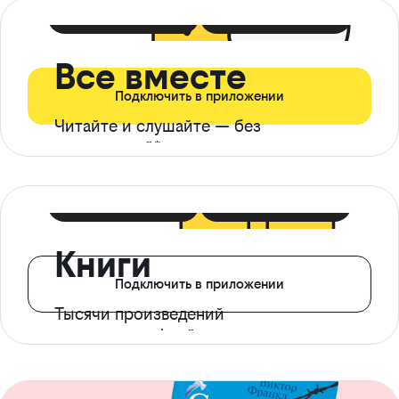
399 ₽ в мес
21 ₽ в день
Все вместе
Подключить в приложении
Читайте и слушайте — без
ограничений*
299 ₽ в мес
14 ₽ в день
Книги
Подключить в приложении
Тысячи произведений
с доступом офлайн