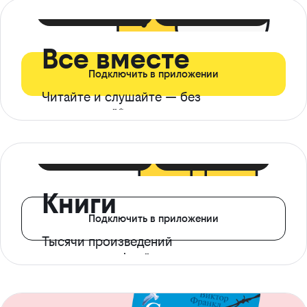
399 ₽ в мес
21 ₽ в день
Все вместе
Подключить в приложении
Читайте и слушайте — без
ограничений*
299 ₽ в мес
14 ₽ в день
Книги
Подключить в приложении
Тысячи произведений
с доступом офлайн