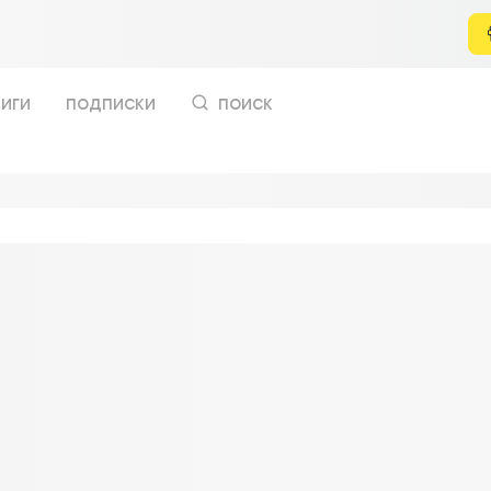
иги
подписки
поиск