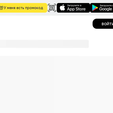
У меня есть промокод
войт