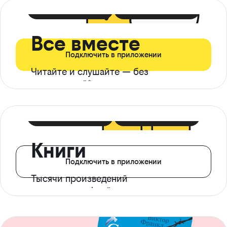
399 ₽ в мес
21 ₽ в день
Все вместе
Подключить в приложении
Читайте и слушайте — без
ограничений*
299 ₽ в мес
14 ₽ в день
Книги
Подключить в приложении
Тысячи произведений
с доступом офлайн