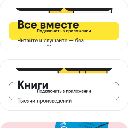
399 ₽ в мес
21 ₽ в день
Все вместе
Подключить в приложении
Читайте и слушайте — без
ограничений*
299 ₽ в мес
14 ₽ в день
Книги
Подключить в приложении
Тысячи произведений
с доступом офлайн