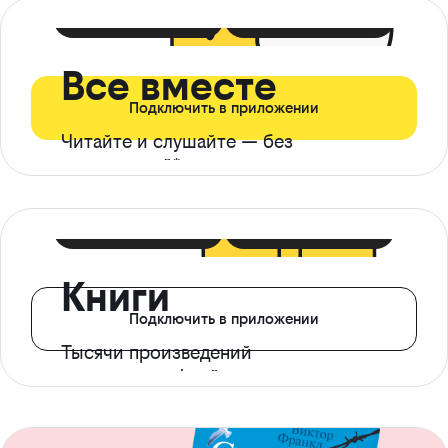
399 ₽ в мес
21 ₽ в день
Все вместе
Подключить в приложении
Читайте и слушайте — без
ограничений*
299 ₽ в мес
14 ₽ в день
Книги
Подключить в приложении
Тысячи произведений
с доступом офлайн