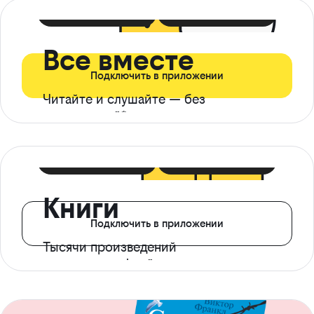
399 ₽ в мес
21 ₽ в день
Все вместе
Подключить в приложении
Читайте и слушайте — без
ограничений*
299 ₽ в мес
14 ₽ в день
Книги
Подключить в приложении
Тысячи произведений
с доступом офлайн