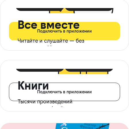
399 ₽ в мес
21 ₽ в день
Все вместе
Подключить в приложении
Читайте и слушайте — без
ограничений*
299 ₽ в мес
14 ₽ в день
Книги
Подключить в приложении
Тысячи произведений
с доступом офлайн