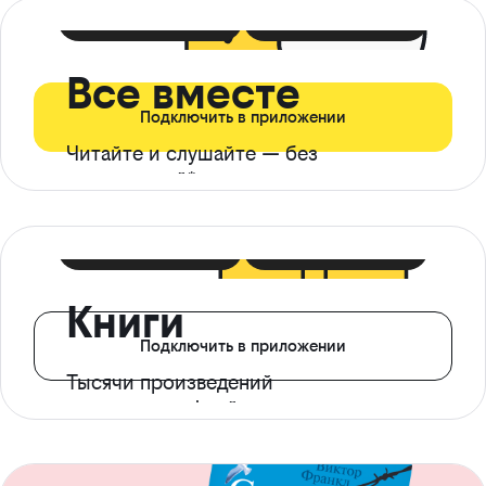
399 ₽ в мес
21 ₽ в день
Все вместе
Подключить в приложении
Читайте и слушайте — без
ограничений*
299 ₽ в мес
14 ₽ в день
Книги
Подключить в приложении
Тысячи произведений
с доступом офлайн