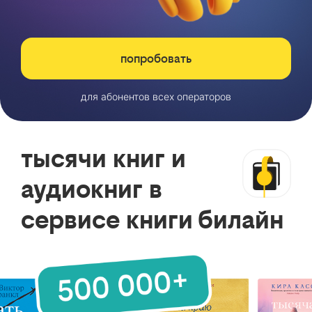
попробовать
для абонентов всех операторов
тысячи книг и
аудиокниг в
сервисе книги билайн