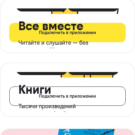
399 ₽ в мес
21 ₽ в день
Все вместе
Подключить в приложении
Читайте и слушайте — без
ограничений*
299 ₽ в мес
14 ₽ в день
Книги
Подключить в приложении
Тысячи произведений
с доступом офлайн