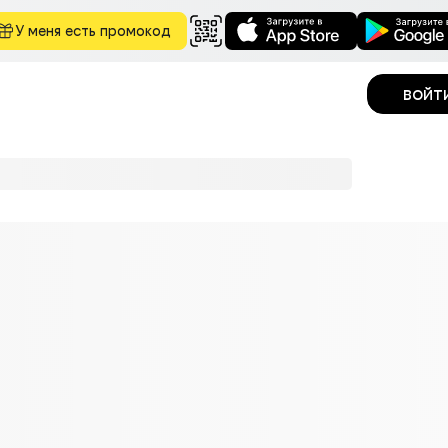
У меня есть промокод
войт