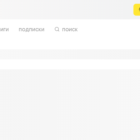
иги
подписки
поиск