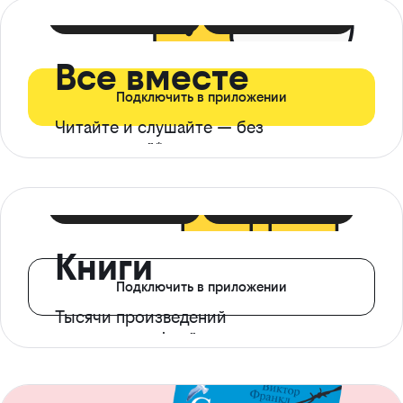
399 ₽ в мес
21 ₽ в день
Все вместе
Подключить в приложении
Читайте и слушайте — без
ограничений*
299 ₽ в мес
14 ₽ в день
Книги
Подключить в приложении
Тысячи произведений
с доступом офлайн