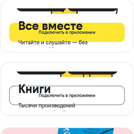
399 ₽ в мес
21 ₽ в день
Все вместе
Подключить в приложении
Читайте и слушайте — без
ограничений*
299 ₽ в мес
14 ₽ в день
Книги
Подключить в приложении
Тысячи произведений
с доступом офлайн