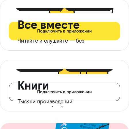
399 ₽ в мес
21 ₽ в день
Все вместе
Подключить в приложении
Читайте и слушайте — без
ограничений*
299 ₽ в мес
14 ₽ в день
Книги
Подключить в приложении
Тысячи произведений
с доступом офлайн