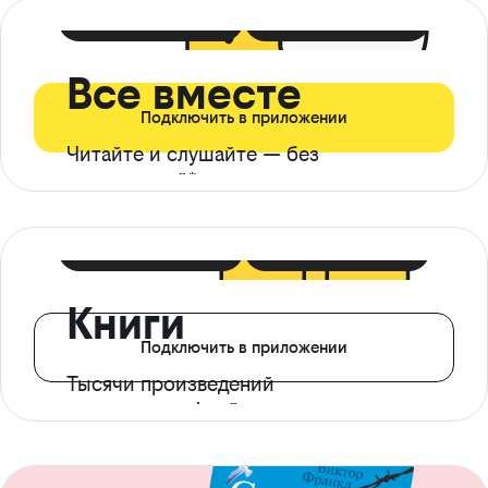
399 ₽ в мес
21 ₽ в день
Все вместе
Подключить в приложении
Читайте и слушайте — без
ограничений*
299 ₽ в мес
14 ₽ в день
Книги
Подключить в приложении
Тысячи произведений
с доступом офлайн