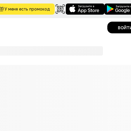
У меня есть промокод
войт