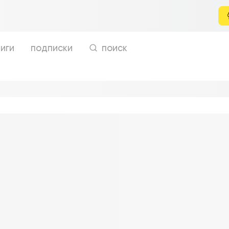
иги
подписки
поиск