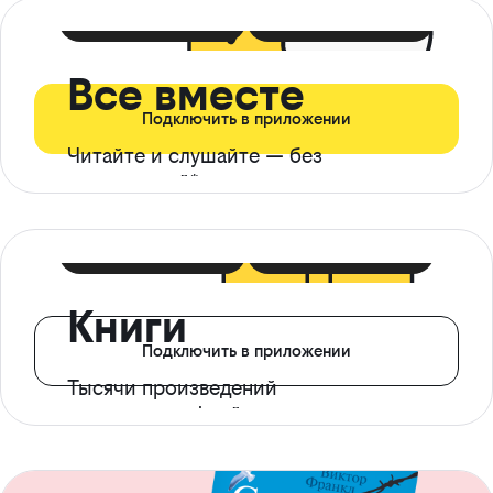
399 ₽ в мес
21 ₽ в день
Все вместе
Подключить в приложении
Читайте и слушайте — без
ограничений*
299 ₽ в мес
14 ₽ в день
Книги
Подключить в приложении
Тысячи произведений
с доступом офлайн