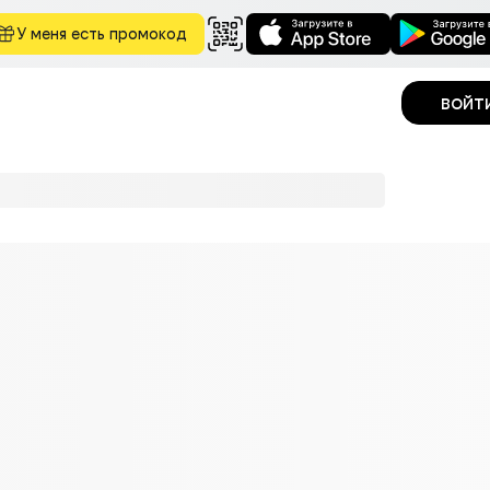
У меня есть промокод
войт