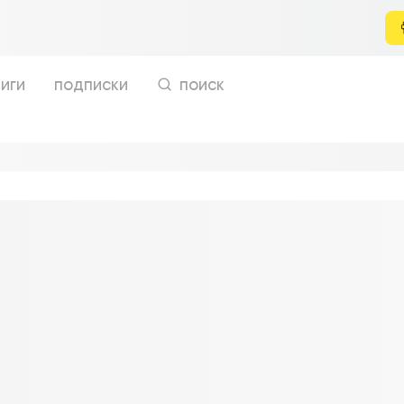
иги
подписки
поиск